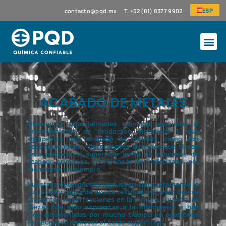
ESP
contacto@pqd.mx
T. +52 (81) 8377 9902
ACABADO DE METALES
Ofrecemos especialidades químicas asociadas al
procesamiento de productos metálicos y que
agrupamos bajo acabado de metales, como son
desengrasantes y detergentes alcalinos que sirven
para preparar la superficie antes de procesos de
acabado primarios, como líneas de fosfatizado, por
mencionar un ejemplo.
Nuestros detergentes remueven completamente la
suciedad y capas de aceite residual evitando que se
presenten imperfecciones en la pintura. Cuando las
piezas han sido expuestas a la intemperie o han
sido almacenadas por mucho tiempo en ocasiones
es necesario remover el óxido superficial.