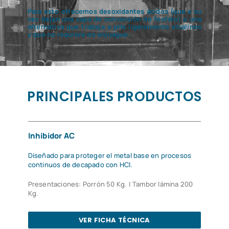
Para esto ofrecemos desoxidantes ácidos (que a su
vez dejan una capa de conversión de fosfato) o una
alternativa que trabaja a pHs ligeramente alcalinos
y que no requiere de enjuague.
PRINCIPALES PRODUCTOS
Inhibidor AC
Diseñado para proteger el metal base en procesos
continuos de decapado con HCl.
Presentaciones: Porrón 50 Kg. | Tambor lámina 200
Kg.
VER FICHA TÉCNICA