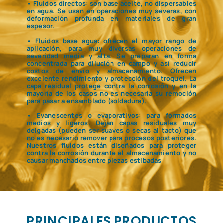
• Fluidos directos: son base aceite, no dispersables
en agua. Se usan en operaciones muy severas, con
deformación profunda en materiales de gran
espesor.
• Fluidos base agua: ofrecen el mayor rango de
aplicación, para muy diversas operaciones de
severidad media y alta. Se preparan en forma
concentrada para dilución en campo y así reducir
costos de envío y almacenamiento. Ofrecen
excelente rendimiento y protección del troquel. La
capa residual protege contra la corrosión y en la
mayoría de los casos no es necesaria su remoción
para pasar a ensamblado (soldadura).
• Evanescentes o evaporativos: para formados
medios y ligeros. Dejan capas residuales muy
delgadas (pueden ser suaves o secas al tacto) que
no es necesario remover para procesos posteriores.
Nuestros fluidos están diseñados para proteger
contra la corrosión durante el almacenamiento y no
causar manchados entre piezas estibadas
PRINCIPALES PRODUCTOS