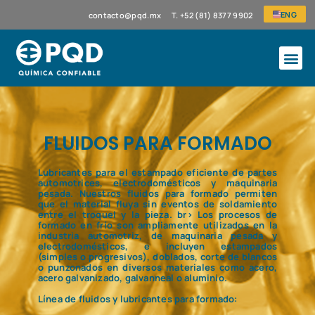
ENG
contacto@pqd.mx
T. +52 (81) 8377 9902
FLUIDOS PARA FORMADO
Lubricantes para el estampado eficiente de partes
automotrices, electrodomésticos y maquinaria
pesada. Nuestros fluidos para formado permiten
que el material fluya sin eventos de soldamiento
entre el troquel y la pieza. br> Los procesos de
formado en frío son ampliamente utilizados en la
industria automotriz, de maquinaria pesada y
electrodomésticos, e incluyen estampados
(simples o progresivos), doblados, corte de blancos
o punzonados en diversos materiales como acero,
acero galvanizado, galvanneal o aluminio.
Línea de fluidos y lubricantes para formado: