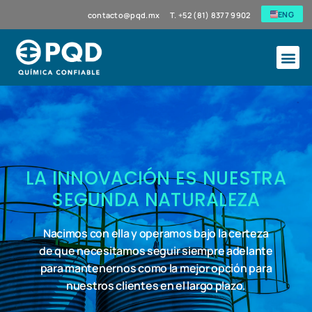
ENG
contacto@pqd.mx
T. +52 (81) 8377 9902
LA INNOVACIÓN ES NUESTRA
SEGUNDA NATURALEZA
Nacimos con ella y operamos bajo la certeza
de que necesitamos seguir siempre adelante
para mantenernos como la mejor opción para
nuestros clientes en el largo plazo.