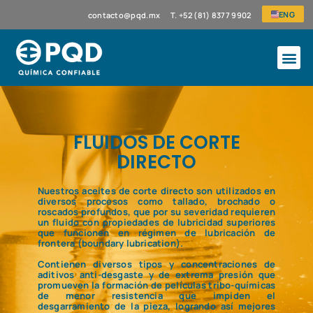
ENG
contacto@pqd.mx
T. +52 (81) 8377 9902
FLUIDOS DE CORTE
DIRECTO
Nuestros aceites de corte directo son utilizados en
diversos procesos como tallado, brochado o
roscados profundos, que por su severidad requieren
un fluido con propiedades de lubricidad superiores
que funcionen en régimen de lubricación de
frontera (boundary lubrication).
Contienen diversos tipos y concentraciones de
aditivos anti-desgaste y de extrema presión que
promueven la formación de películas tribo-químicas
de menor resistencia que impiden el
desgarramiento de la pieza, logrando así mejores